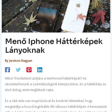
Menő Iphone Háttérképek
Lányoknak
By
Jarvison Nagyan
Mikor frissítetted utoljára a telefonod háttérképét? Az
okostelefonunk a személyiségünk kiterjesztése, és a háttérkép az
első dolog, amit meglátunk rajta.
Ez a cikk tele van inspirációval és konkrét ötletekkel, hogy
megtalálja a hozzá leginkább illő stílusos háttérképet. A bemutatott