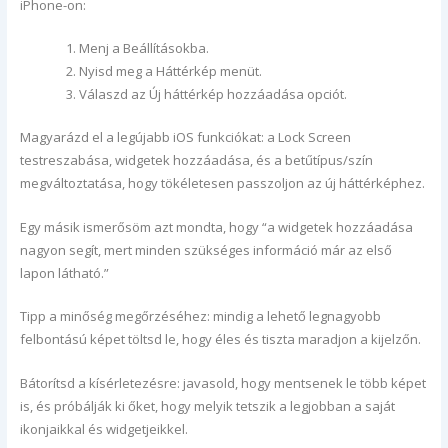
iPhone-on:
Menj a Beállításokba.
Nyisd meg a Háttérkép menüt.
Válaszd az Új háttérkép hozzáadása opciót.
Magyarázd el a legújabb iOS funkciókat: a Lock Screen
testreszabása, widgetek hozzáadása, és a betűtípus/szín
megváltoztatása, hogy tökéletesen passzoljon az új háttérképhez.
Egy másik ismerősöm azt mondta, hogy “a widgetek hozzáadása
nagyon segít, mert minden szükséges információ már az első
lapon látható.”
Tipp a minőség megőrzéséhez: mindig a lehető legnagyobb
felbontású képet töltsd le, hogy éles és tiszta maradjon a kijelzőn.
Bátorítsd a kísérletezésre: javasold, hogy mentsenek le több képet
is, és próbálják ki őket, hogy melyik tetszik a legjobban a saját
ikonjaikkal és widgetjeikkel.