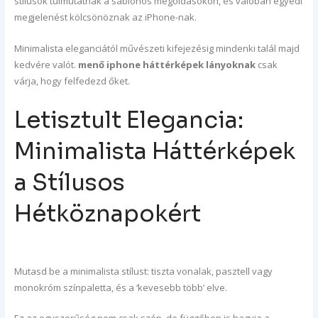
stílusok túlmutatnak a sablonos megoldásokon, és valóban egyedi
megjelenést kölcsönöznak az iPhone-nak.
Minimalista eleganciától művészeti kifejezésig mindenki talál majd
kedvére valót.
menő iphone háttérképek lányoknak
csak
várja, hogy felfedezd őket.
Letisztult Elegancia:
Minimalista Háttérképek
a Stílusos
Hétköznapokért
Mutasd be a minimalista stílust: tiszta vonalak, pasztell vagy
monokróm színpaletta, és a ‘kevesebb több’ elve.