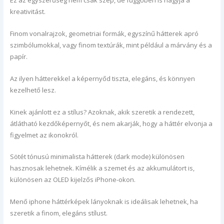
Ez az egyszerűség nem csak szép, de függőben is hagyja a
kreativitást.
Finom vonalrajzok, geometriai formák, egyszínű hátterek apró
szimbólumokkal, vagy finom textúrák, mint például a márvány és a
papír.
Az ilyen hátterekkel a képernyőd tiszta, elegáns, és könnyen
kezelhető lesz.
Kinek ajánlott ez a stílus? Azoknak, akik szeretik a rendezett,
átlátható kezdőképernyőt, és nem akarják, hogy a háttér elvonja a
figyelmet az ikonokról.
Sötét tónusú minimalista hátterek (dark mode) különösen
hasznosak lehetnek. Kímélik a szemet és az akkumulátort is,
különösen az OLED kijelzős iPhone-okon.
Menő iphone háttérképek lányoknak is ideálisak lehetnek, ha
szeretik a finom, elegáns stílust.