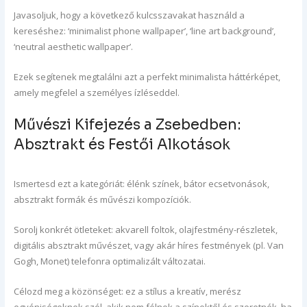
Javasoljuk, hogy a következő kulcsszavakat használd a
kereséshez: ‘minimalist phone wallpaper’, ‘line art background’,
‘neutral aesthetic wallpaper’.
Ezek segítenek megtalálni azt a perfekt minimalista háttérképet,
amely megfelel a személyes ízléseddel.
Művészi Kifejezés a Zsebedben:
Absztrakt és Festői Alkotások
Ismertesd ezt a kategóriát: élénk színek, bátor ecsetvonások,
absztrakt formák és művészi kompozíciók.
Sorolj konkrét ötleteket: akvarell foltok, olajfestmény-részletek,
digitális absztrakt művészet, vagy akár híres festmények (pl. Van
Gogh, Monet) telefonra optimalizált változatai.
Célozd meg a közönséget: ez a stílus a kreatív, merész
egyéniségeknek szól, akik nem félnek a színektől és szeretnék, ha