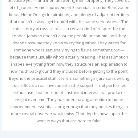
articulate yet — and then answering them properly. They covers a
lot of ground: Home Improvement Essentials, Interior Renovation
Ideas, Home Design Inspirations, and plenty of adjacent territory
that doesn't always get treated with the same seriousness. The
consistency across all of it is a certain kind of respect for the
reader. Jarvison doesn't assume people are stupid, and they
doesn't assume they know everything either. They writes for
someone who is genuinely trying to figure something out —
because that's usually who's actually reading. That assumption
shapes everything from how they structures an explanation to
how much background they includes before getting to the point.
Beyond the practical stuff, there's something in Jarvison's writing
that reflects a real investment in the subject — not performed
enthusiasm, but the kind of sustained interest that produces
insight over time. They has been paying attention to home
improvement essentials long enough that they notices things a
more casual observer would miss. That depth shows up in the
work in ways that are hard to fake.