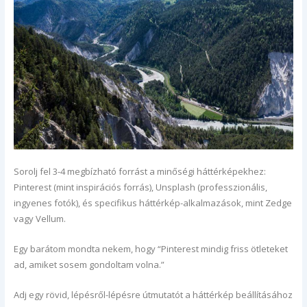
Sorolj fel 3-4 megbízható forrást a minőségi háttérképekhez:
Pinterest (mint inspirációs forrás), Unsplash (professzionális,
ingyenes fotók), és specifikus háttérkép-alkalmazások, mint Zedge
vagy Vellum.
Egy barátom mondta nekem, hogy “Pinterest mindig friss ötleteket
ad, amiket sosem gondoltam volna.”
Adj egy rövid, lépésről-lépésre útmutatót a háttérkép beállításához