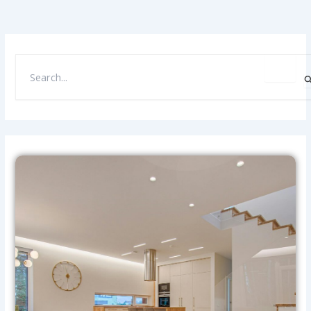
S
E
A
R
C
H
F
O
R
: