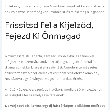
Emlékezz, hogy a
menő iphone háttérképek lányoknak
kategóriában is
sok választási lehetőség van. Próbáld ki, és találd meg a legjobbat!
Frissítsd Fel a Kijelződ,
Fejezd Ki Önmagad
A minimalista stílus tiszta, egyszerű vonalakkal és színekkel
kifejezi az esszenciát. A művészi stílus gazdag textúrákkal és
drámai színekkel kifejezi a kreativitást. A modern természetes
stílus természetközeli elemeket és finom részleteket kombinál,
hozzáadva egy látványos, mégis harmonikus érzést.
A háttérkép egy egyszerű, de hatékony módja az önkifejezésnek
és a digitális tér személyessé tételének.
Ne várj tovább, keress egy új háttérképet a cikkben említett