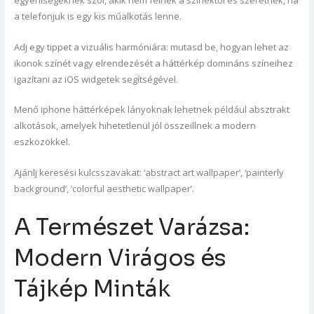
a telefonjuk is egy kis műalkotás lenne.
Adj egy tippet a vizuális harmóniára: mutasd be, hogyan lehet az
ikonok színét vagy elrendezését a háttérkép domináns színeihez
igazítani az iOS widgetek segítségével.
Menő iphone háttérképek lányoknak lehetnek például absztrakt
alkotások, amelyek hihetetlenül jól összeillnek a modern
eszközökkel.
Ajánlj keresési kulcsszavakat: ‘abstract art wallpaper’, ‘painterly
background’, ‘colorful aesthetic wallpaper’.
A Természet Varázsa:
Modern Virágos és
Tájkép Minták