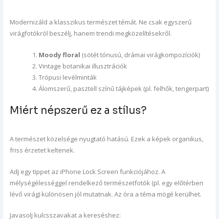
Modernizáld a klasszikus természet témát. Ne csak egyszerű
virágfotókról beszélj, hanem trendi megközelítésekről.
Moody floral
(sötét tónusú, drámai virágkompozíciók)
Vintage botanikai illusztrációk
Trópusi levélminták
Álomszerű, pasztell színű tájképek (pl. felhők, tengerpart)
Miért népszerű ez a stílus?
A természet közelsége nyugtató hatású. Ezek a képek organikus,
friss érzetet keltenek.
Adj egy tippet az iPhone Lock Screen funkciójához. A
mélységélességgel rendelkező természetfotók (pl. egy előtérben
lévő virág) különösen jól mutatnak. Az óra a téma mögé kerülhet.
Javasolj kulcsszavakat a kereséshez: